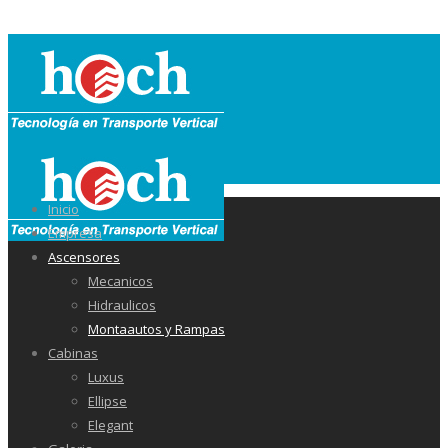
Inicio
Empresa
Ascensores
Mecanicos
Hidraulicos
Montaautos y Rampas
Cabinas
Luxus
Ellipse
Elegant